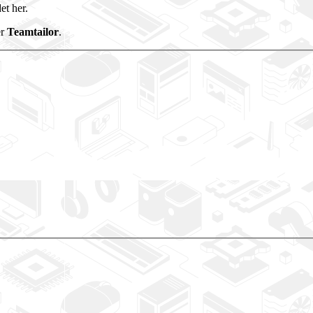
et her.
er
Teamtailor
.