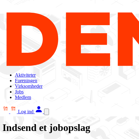
Aktiviteter
Foreningen
Virksomheder
Jobs
Medlem
Log ind
Indsend et jobopslag