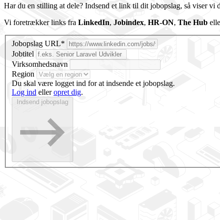
Har du en stilling at dele? Indsend et link til dit jobopslag, så viser vi d
Vi foretrækker links fra
LinkedIn
,
Jobindex
,
HR-ON
,
The Hub
ell
Jobopslag URL*
Jobtitel
Virksomhedsnavn
Region
Du skal være logget ind for at indsende et jobopslag.
Log ind
eller
opret dig
.
Indsend jobopslag