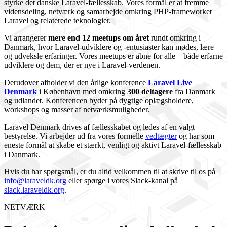
styrke det danske Laravel-fællesskab. Vores formål er at fremme
vidensdeling, netværk og samarbejde omkring PHP-frameworket
Laravel og relaterede teknologier.
Vi arrangerer
mere end 12 meetups om året
rundt omkring i
Danmark, hvor Laravel-udviklere og -entusiaster kan mødes, lære
og udveksle erfaringer. Vores meetups er åbne for alle – både erfarne
udviklere og dem, der er nye i Laravel-verdenen.
Derudover afholder vi den årlige konference
Laravel Live
Denmark
i København med omkring
300 deltagere
fra Danmark
og udlandet. Konferencen byder på dygtige oplægsholdere,
workshops og masser af netværksmuligheder.
Laravel Denmark drives af fællesskabet og ledes af en valgt
bestyrelse. Vi arbejder ud fra vores formelle
vedtægter
og har som
eneste formål at skabe et stærkt, venligt og aktivt Laravel-fællesskab
i Danmark.
Hvis du har spørgsmål, er du altid velkommen til at skrive til os på
info@laraveldk.org
eller spørge i vores Slack-kanal på
slack.laraveldk.org
.
NETVÆRK