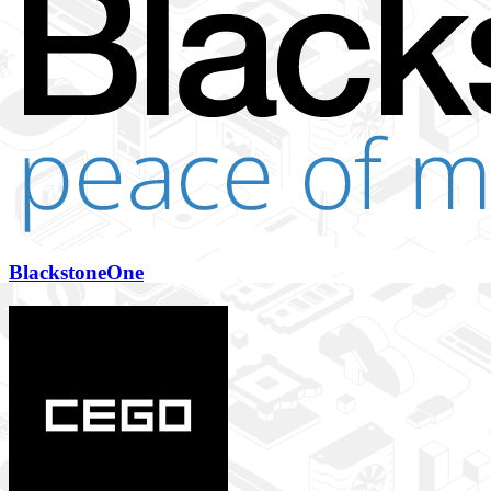
BlackstoneOne