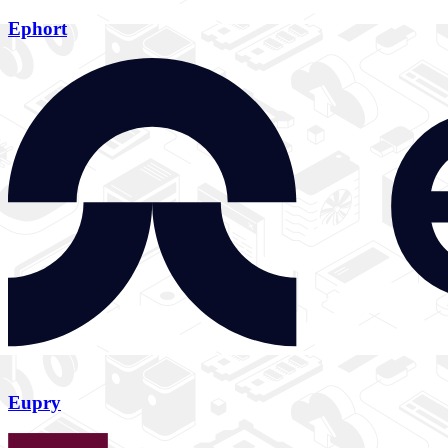
Ephort
Eupry