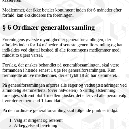
kassereren.
Medlemmer, der ikke betaler kontingent inden for 6 måneder efter
forfald, kan ekskluderes fra foreningen.
§ 6 Ordinær generalforsamling
Foreningens øverste myndighed er generalforsamlingen, der
afholdes inden for 14 måneder af seneste generalforsamling og kan
indkaldes ved digital besked til alle foreningens medlemmer med
mindst to ugers varsel.
Forslag, der ønskes behandlet på generalforsamlingen, skal være
formanden i hænde senest 1 uge før generalforsamlingen. Kun
fremmødte aktive medlemmer, der er fyldt 18 år, har stemmeret.
På generalforsamlingen afgøres alle sager og vedtægtsændringer ved
almindelig stemmeflertal (over halvdelen). Skriftlig afstemning
foretages, såfremt blot 1 medlem ønsker det eller ved alle personvalg
hvor der er mere end 1 kandidat.
På den ordinære generalforsamling skal følgende punkter indgå:
Valg af dirigent og referent
Aflæggelse af beretning