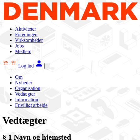
Aktiviteter
Foreningen
Virksomheder
Jobs
Medlem
Log ind
Om
Nyheder
Organisation
Vedtægter
Information
Frivilligt arbejde
Vedtægter
§ 1 Navn og hjemsted