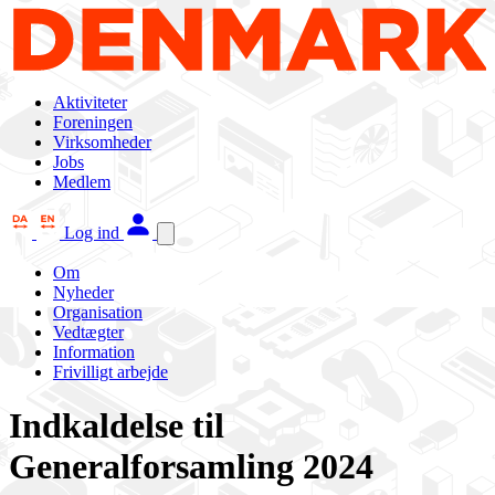
Aktiviteter
Foreningen
Virksomheder
Jobs
Medlem
Log ind
Om
Nyheder
Organisation
Vedtægter
Information
Frivilligt arbejde
Indkaldelse til
Generalforsamling 2024