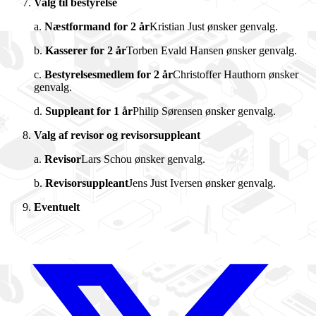
Valg til bestyrelse
a.
Næstformand for 2 år
Kristian Just ønsker genvalg.
b.
Kasserer for 2 år
Torben Evald Hansen ønsker genvalg.
c.
Bestyrelsesmedlem for 2 år
Christoffer Hauthorn ønsker
genvalg.
d.
Suppleant for 1 år
Philip Sørensen ønsker genvalg.
Valg af revisor og revisorsuppleant
a.
Revisor
Lars Schou ønsker genvalg.
b.
Revisorsuppleant
Jens Just Iversen ønsker genvalg.
Eventuelt