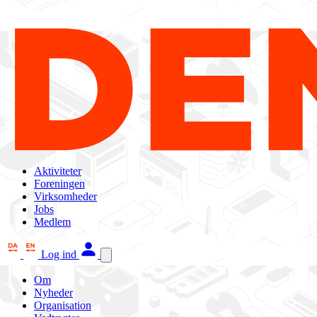
Aktiviteter
Foreningen
Virksomheder
Jobs
Medlem
Log ind
Om
Nyheder
Organisation